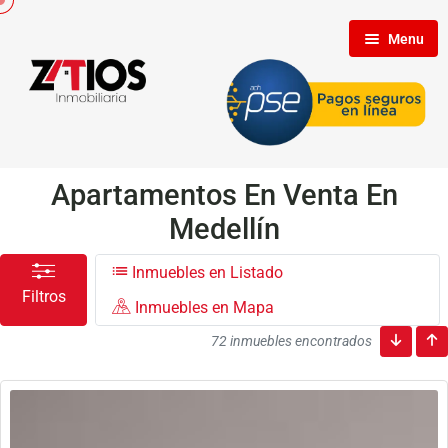
Menu
Inicio
Nosotros
Apartamentos En Venta En
Medellín
Inmuebles
Inmuebles en Listado
Filtros
Inmuebles en Mapa
Clientes
72 inmuebles encontrados
Contáctenos
Propietarios