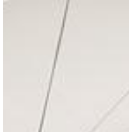
una amplia zona de parqueadero para tus visitantes. esta
propiedad se encuentra en una ubicación estratégica, cerca
de la zona urbana, lo que te permitirá estar cerca de centros
comerciales, colegios/universidades y parques. también
cuenta con circuito cerrado de tv y vigilancia para tu
tranquilidad y seguridad, además de una portería/recepción
donde podrás recibir tus paquetes y visitas de manera
cómoda. si buscas un lugar para vivir con tus hijos, este
apartamento cuenta con una zona infantil y zonas deportivas
para que puedan divertirse y ejercitarse sin tener que salir del
complejo residencial. y si te gusta estar en contacto con la
naturaleza, encontrarás hermosas zonas verdes alrededor del
apartamento donde podrás relajarte y desconectarte del
ajetreo de la ciudad. en cuanto a accesibilidad, este
apartamento cuenta con acceso con tarjetas o dispositivos
para mayor seguridad y conveniencia, además de ser
accesible para personas con discapacidades. no pierdas la
oportunidad de vivir en este lugar ideal, rodeado de todas las
comodidades que necesitas para tener una vida plena y
cómoda. contáctanos ya antes de que sea tarde.