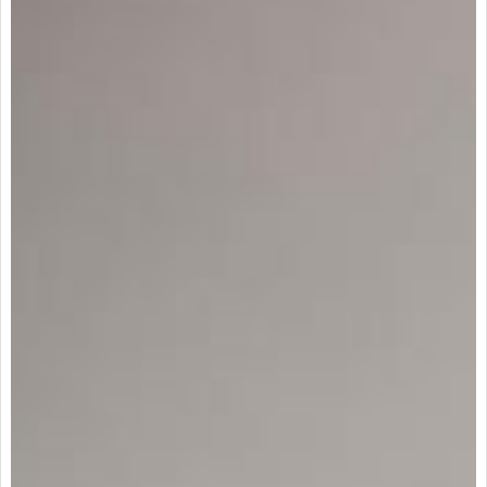
Arrendatarios
PQRs
Reparación locativa
Consignar inmuebles
Simulador Gastos
Notariales