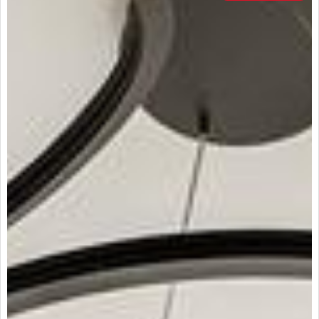
internas, encontrarás que admite mascotas, por lo que no
tendrás que sacrificar la compañía de tu mejor amigo de
cuatro patas. también cuenta con armarios empotrados para
ofrecerte un espacio adicional de almacenamiento y un baño
auxiliar para mayor comodidad. la cocina es un área muy
importante en cualquier hogar, y en este apartamento
encontrarás una cocina integral con barra estilo americano
para que puedas preparar deliciosos platillos mientras
compartes con tu familia o amigos. además, cuenta con
calentador para que no tengas que preocuparte por el agua
caliente en los días fríos y clósets para que puedas tener todo
en orden y sin ocupar espacio en tus habitaciones. otra de las
ventajas de este apartamento es su doble ventana, lo que te
permitirá disfrutar de abundante luz natural y una mejor
ventilación en todo momento. también cuenta con servicios
básicos como agua, electricidad y gas domiciliario para tu
comodidad. en cuanto a su piso, encontrarás que está hecho
de cerámica y mármol, lo que le da un toque elegante y fácil de
mantener. en cuanto a las características externas, este
apartamento ofrece un acceso pavimentado para una fácil
entrada y salida, y una área social donde podrás compartir
con tus vecinos y amigos. además, cuenta con servicios y
comodidades exclusivos como ascensor, gimnasio, piscina y