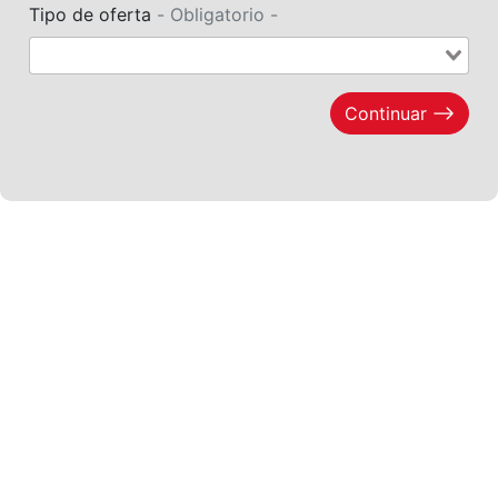
Arrendatarios
PQRs
Reparación locativa
Consignar inmuebles
Simulador Gastos
Notariales