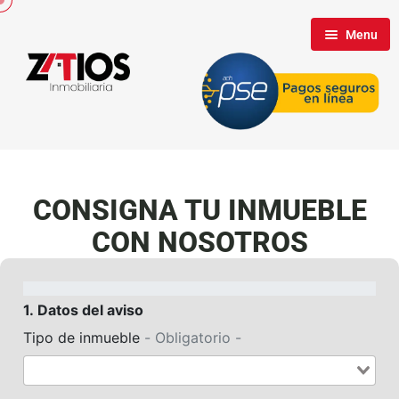
Menu
Inicio
Nosotros
CONSIGNA TU INMUEBLE
Inmuebles
CON NOSOTROS
Clientes
Contáctenos
Propietarios