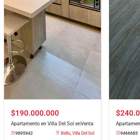
$190.000.000
$240.0
Apartamento en Villa Del Sol enVenta
Apartament
9895942
Bello
,
Villa Del Sol
9466683