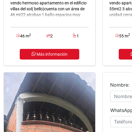
vendo hermoso apartamento en el edificio
vendo apart
villas del sol( bello)cuenta con un área de
55mt2 3 alc
46 mt22 alcobas 1 baño espacios muy
unidad cerra
iluminados
2
2
55 m
46 m
2
1
Más información