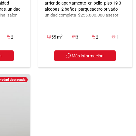
nidad
arriendo apartamento en bello piso 19 3
ras, unidad
alcobas 2 baños parqueadero privado
na, salon
unidad completa $255.000.000 asesor
etc 3
3013881236
n cerámica
2
2
55 m
3
2
1
n
Más información
piedad destacada