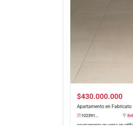
$430.000.000
Apartamento en Fabricato
10239116
Bel
apartamento en venta en edific
central excelente apartamento