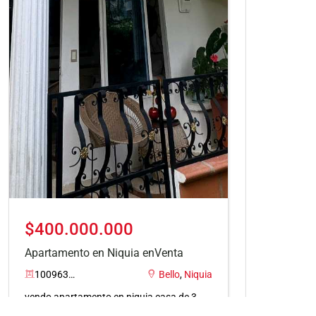
$400.000.000
Apartamento en Niquia enVenta
10096309
Bello
,
Niquia
vendo apartamento en niquia casa de 3
niveles 3 habitaciones 3 baños cocina