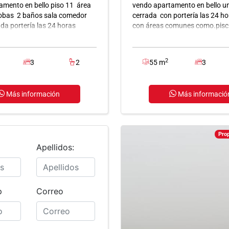
amento en bello piso 11 área
vendo apartamento en bello u
obas 2 baños sala comedor
cerrada con portería las 24 ho
da portería las 24 horas
con áreas comunes como.pisci
social, gimnasio, zona infantil 
alcobas 2 baños con piso e
2
3
2
55 m
3
Más información
Más informació
Pro