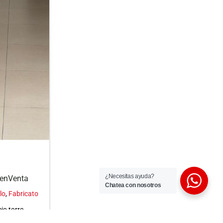
¿Necesitas ayuda?
 enVenta
Chatea con nosotros
lo
,
Fabricato
io torre
 de 78,5 m²,