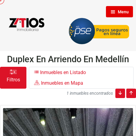
Menu
Inicio
Nosotros
Duplex En Arriendo En Medellín
Inmuebles en Listado
Inmuebles
Filtros
Inmuebles en Mapa
1 inmuebles encontrados
Clientes
Contáctenos
Propietarios