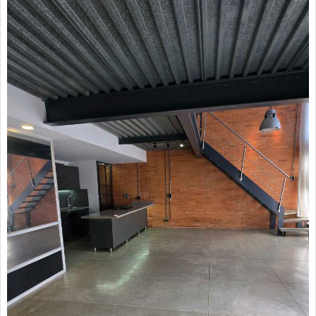
Arrendatarios
PQRs
Reparación locativa
Consignar inmuebles
Simulador Gastos
Notariales