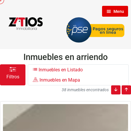
Menu
Inicio
Nosotros
Inmuebles en arriendo
Inmuebles en Listado
Inmuebles
Filtros
Inmuebles en Mapa
38 inmuebles encontrados
Clientes
Contáctenos
Propietarios