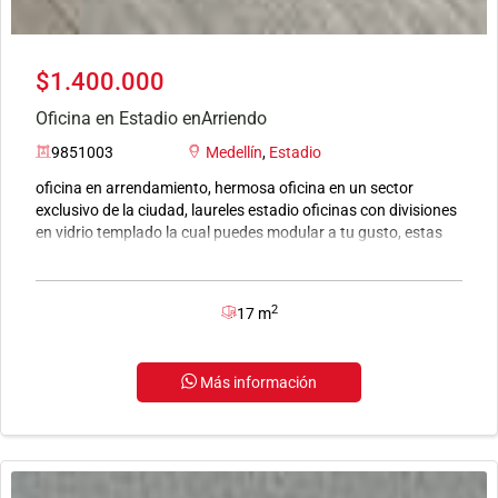
$1.400.000
Oficina en Estadio enArriendo
9851003
Medellín
,
Estadio
oficina en arrendamiento, hermosa oficina en un sector
exclusivo de la ciudad, laureles estadio oficinas con divisiones
en vidrio templado la cual puedes modular a tu gusto, estas
oficinas cuentan con portería 24 horas, terraza de descanso o
zona de almuerzo, sala de reuniones y ascensor para mayor
comodidad.
2
17 m
Más información