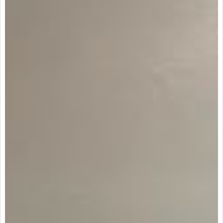
Arrendatarios
PQRs
Reparación locativa
Consignar inmuebles
Simulador Gastos
Notariales