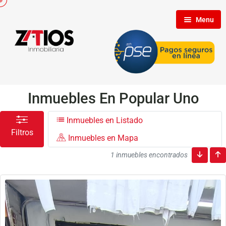
Menu
Inicio
Nosotros
Inmuebles En Popular Uno
Inmuebles en Listado
Inmuebles
Filtros
Inmuebles en Mapa
1 inmuebles encontrados
Clientes
Contáctenos
Propietarios