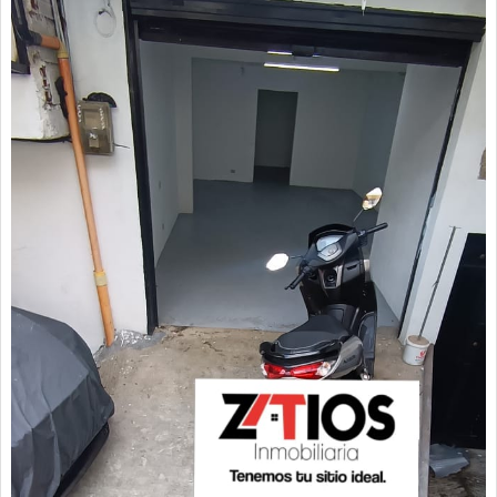
Arrendatarios
PQRs
Reparación locativa
Consignar inmuebles
Simulador Gastos
Notariales