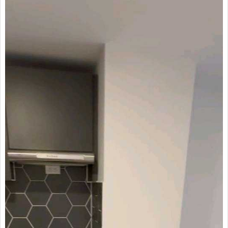
Arrendatarios
PQRs
Reparación locativa
Consignar inmuebles
Simulador Gastos
Notariales