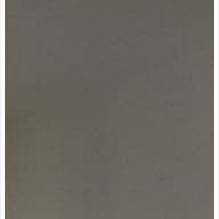
Arrendatarios
PQRs
Reparación locativa
Consignar inmuebles
Simulador Gastos
Notariales