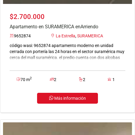
$2.700.000
Apartamento en SURAMERICA enArriendo
9652874
La Estrella
,
SURAMERICA
código wasi: 9652874 apartamento moderno en unidad
cerrada con portería las 24 horas en el sector suramérica muy
cerca del mall suramérica. el predio cuenta con dos alcobas
amplias, un vestir, un closet, dos baños cabinados, sala
comedor, espacio de estudio, cocina integral tipo americana,
balcón amplio con una maravillosa vista, zonas comunes
2
70 m
2
2
1
completas como: dos piscinas, dos salones sociales, zona
bbq, jacuzzi, turco, gimnasio, cancha futbol sintética,
solárium, juegos infantiles, sendero verde para las mascotas,
Más información
entre otras, buenas rutas de transporte pasan por la unidad,
con fácil salida a las vías principales. asesor
comercial jefferson alcaraz 311 723 5647