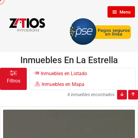
Menu
Inicio
Nosotros
Inmuebles En La Estrella
Inmuebles en Listado
Inmuebles
Filtros
Inmuebles en Mapa
8 inmuebles encontrados
Clientes
Contáctenos
Propietarios