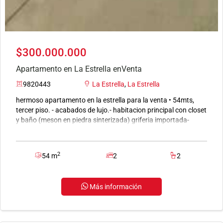
$300.000.000
Apartamento en La Estrella enVenta
9820443
La Estrella
,
La Estrella
hermoso apartamento en la estrella para la venta • 54mts,
tercer piso. - acabados de lujo.- habitacion principal con closet
y baño (meson en piedra sinterizada) griferia importada-
habitacion secundaria (estudio) - el segundo baño sin ducha,
con closet de linos. - sala comedor- balcon, con vista a
naturaleza no tendra ninguna construccion al frente.- cocina
2
54 m
2
2
con meson en piedra sinterizada.- muebles no incluidos pero el
comedor con banca en cedro y la biblioteca, se pueden incluir
por un valor adicional pues hacen parte del diseño.
Más información