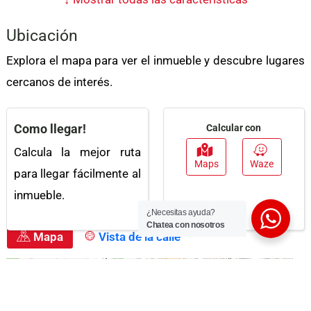
Electricidad
Garaje
Ubicación
Vigilancia
Baño Auxiliar
Explora el mapa para ver el inmueble y descubre lugares
Biblioteca/Estudio
Doble Ventana
cercanos de interés.
Vista Panorámica
Área Social
Circuito Cerrado De Tv
Parques Cercanos
Como llegar!
Calcular con
Trans. Público Cercano
Zona Residencial
Calcula la mejor ruta
Maps
Waze
para llegar fácilmente al
Agua
Clósets
inmueble.
Adosado
Gimnasio
¿Necesitas ayuda?
Chatea con nosotros
Admite Mascotas
Baño En Habitación
Mapa
Vista de la calle
Principal
Citófono /
Gas Domiciliario
Intercomunicador
Zona De Lavandería
Centros Comerciales