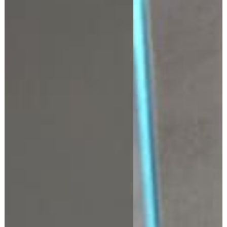
Arrendatarios
PQRs
Reparación locativa
Consignar inmuebles
Simulador Gastos
Notariales