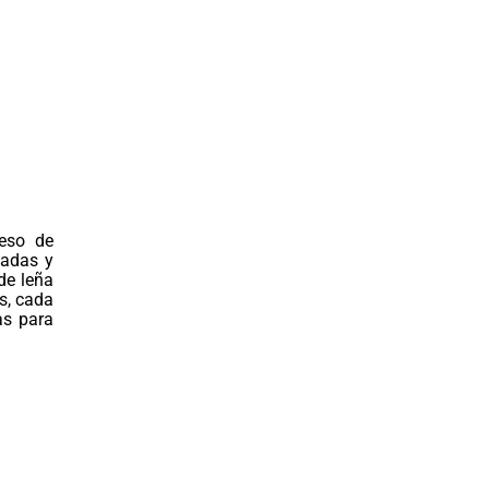
ceso de
nadas y
de leña
s, cada
as para