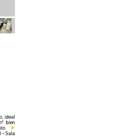
, ideal
m² bien
sto.
 • Sala