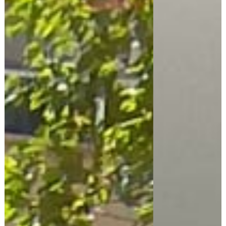
Arrendatarios
PQRs
Reparación locativa
Consignar inmuebles
Simulador Gastos
Notariales