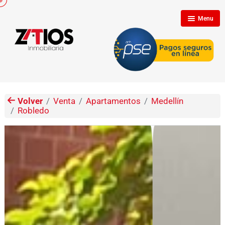
Menu
Inicio
Nosotros
Volver
Venta
Apartamentos
Medellín
Robledo
Inmuebles
Clientes
Contáctenos
Propietarios