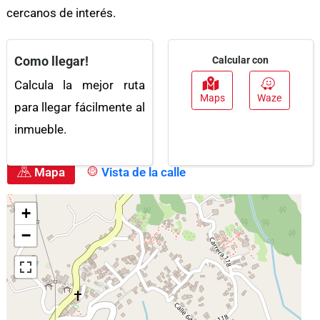
Área Social
Portería / Recepción
cercanos de interés.
Zona Infantil
Balcón
Como llegar!
Calcular con
Electricidad
Piscina
Calcula la mejor ruta
Armarios Empotrados
Barra Estilo Americano
Maps
Waze
para llegar fácilmente al
Zona De Lavandería
Circuito Cerrado De Tv
inmueble.
Trans. Público Cercano
Zonas Deportivas
Mapa
Vista de la calle
Clósets
Ascensor
Vigilancia
Baño Auxiliar
Cocina Integral
Acceso Pavimentado
Parques Cercanos
Urbanización Cerrada
Zonas Verdes