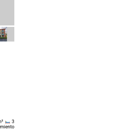
m²
3
amiento