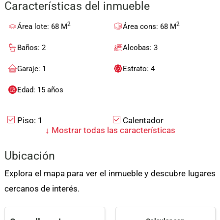
Características del inmueble
2
2
Área lote: 68 M
Área cons: 68 M
Baños: 2
Alcobas: 3
Garaje: 1
Estrato: 4
Edad: 15 años
Piso: 1
Calentador
↓
Mostrar todas las características
Admite Mascotas
Cocina Integral
Ubicación
Acceso Pavimentado
Urbanización Cerrada
Explora el mapa para ver el inmueble y descubre lugares
Agua
Electricidad
cercanos de interés.
Baño Auxiliar
Gas Domiciliario
Parqueadero Visitantes
Zona Residencial