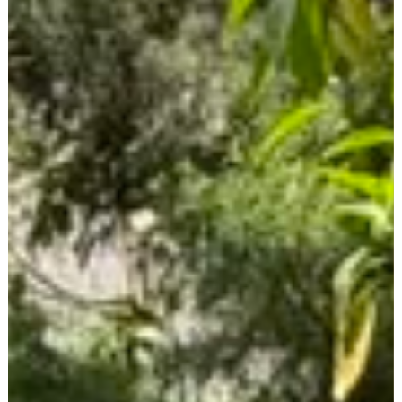
Arrendatarios
PQRs
Reparación locativa
Consignar inmuebles
Simulador Gastos
Notariales