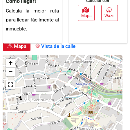
Como llegar!
Calcular con
Balcón
Piscina
Calcula la mejor ruta
Maps
Waze
para llegar fácilmente al
Baño En Habitación
Suelo De Cerámica /
Principal
Mármol
inmueble.
Portería / Recepción
Mapa
Vista de la calle