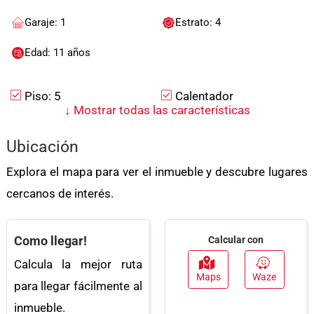
Garaje: 1
Estrato: 4
Edad: 11 años
Piso: 5
Calentador
↓
Mostrar todas las características
Admite Mascotas
Cocina Integral
Ubicación
Acceso Pavimentado
Zona Residencial
Explora el mapa para ver el inmueble y descubre lugares
Agua
Electricidad
cercanos de interés.
Baño Auxiliar
Gas Domiciliario
Portería / Recepción
Balcón
Como llegar!
Calcular con
Piscina
Baño En Habitación
Calcula la mejor ruta
Principal
Maps
Waze
para llegar fácilmente al
Suelo De Cerámica /
Trans. Público Cercano
inmueble.