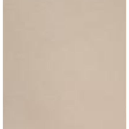
Arrendatarios
PQRs
Reparación locativa
Consignar inmuebles
Simulador Gastos
Notariales