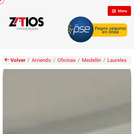
Menu
Inicio
Nosotros
Volver
Arriendo
Oficinas
Medellín
Laureles
Inmuebles
Clientes
Contáctenos
Propietarios