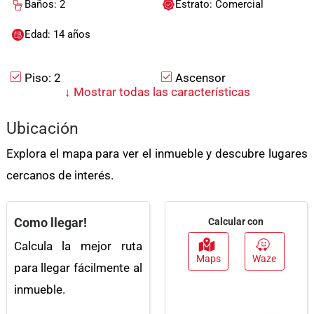
Baños: 2
Estrato: Comercial
Edad: 14 años
Piso: 2
Ascensor
↓
Mostrar todas las características
Cocina Integral
Oficina De Negocios
Ubicación
Agua
Baño Auxiliar
Explora el mapa para ver el inmueble y descubre lugares
Circuito Cerrado De Tv
Trans. Público Cercano
cercanos de interés.
Electricidad
Suelo De Cerámica /
Mármol
Como llegar!
Calcular con
Colegios /
Zona Comercial
Universidades
Calcula la mejor ruta
Maps
Waze
para llegar fácilmente al
inmueble.