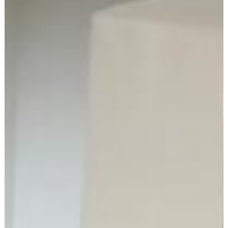
Arrendatarios
PQRs
Reparación locativa
Consignar inmuebles
Simulador Gastos
Notariales