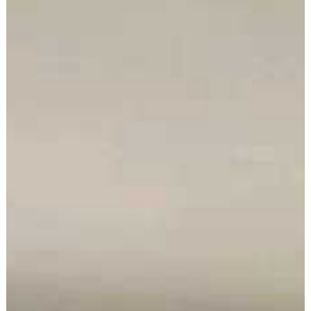
Arrendatarios
PQRs
Reparación locativa
Consignar inmuebles
Simulador Gastos
Notariales