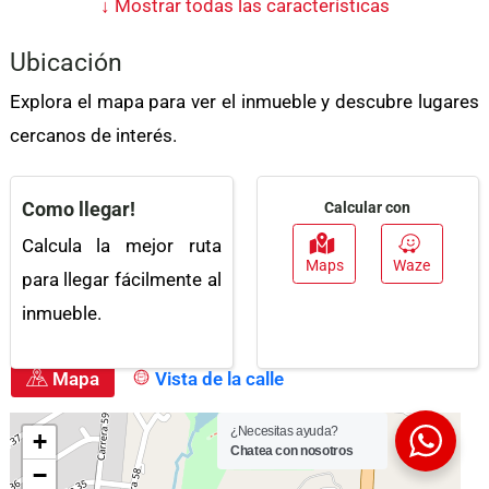
Mármol
↓
Mostrar todas las características
Acceso Pavimentado
Agua
Ubicación
Admite Mascotas
Jardín
Explora el mapa para ver el inmueble y descubre lugares
Acceso Para
cercanos de interés.
Discapacitados
Como llegar!
Calcular con
Calcula la mejor ruta
Maps
Waze
para llegar fácilmente al
inmueble.
Mapa
Vista de la calle
¿Necesitas ayuda?
Chatea con nosotros