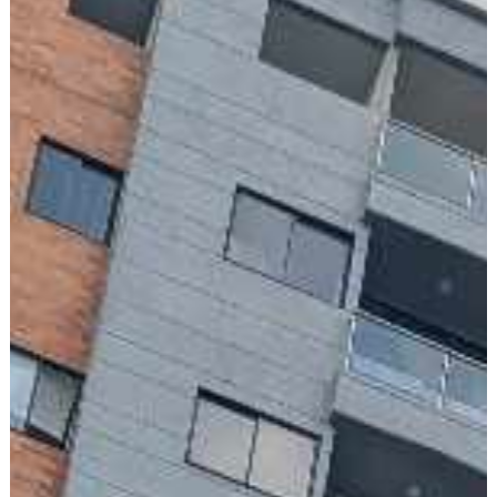
Arrendatarios
PQRs
Reparación locativa
Consignar inmuebles
Simulador Gastos
Notariales