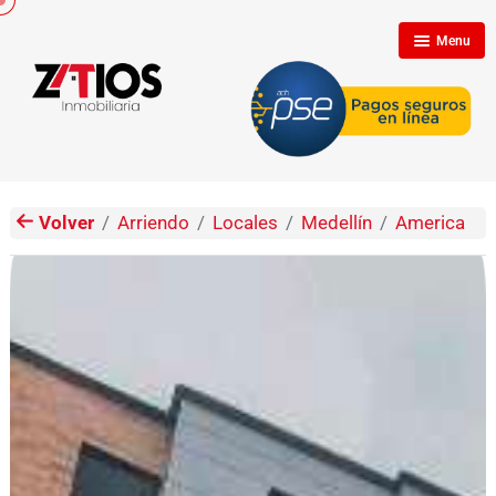
Menu
Inicio
Nosotros
Volver
Arriendo
Locales
Medellín
America
Inmuebles
Clientes
Contáctenos
Propietarios