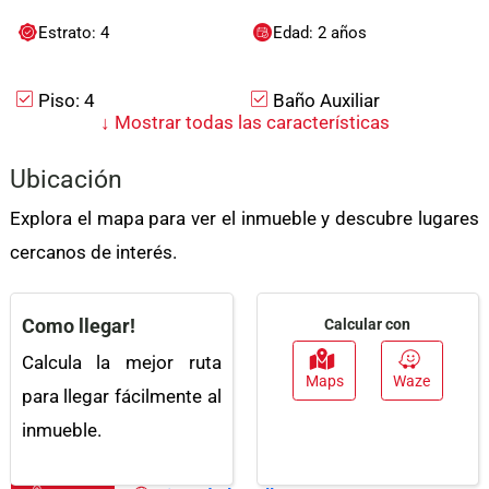
Estrato: 4
Edad: 2 años
Piso: 4
Baño Auxiliar
↓
Mostrar todas las características
Acceso Para
Bahias De Parqueo
Discapacitados
Ubicación
Adosado
Gas Domiciliario
Explora el mapa para ver el inmueble y descubre lugares
Acceso Pavimentado
Ascensor
cercanos de interés.
Admite Mascotas
Centros Comerciales
Como llegar!
Calcular con
Calcula la mejor ruta
Maps
Waze
para llegar fácilmente al
inmueble.