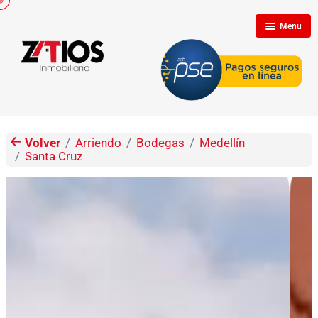
Menu
Inicio
Nosotros
Volver
Arriendo
Bodegas
Medellín
Santa Cruz
Inmuebles
Clientes
Contáctenos
Propietarios