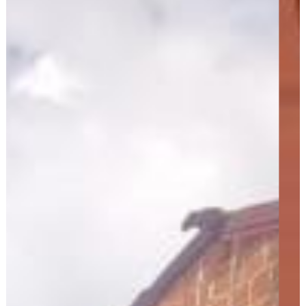
Arrendatarios
PQRs
Reparación locativa
Consignar inmuebles
Simulador Gastos
Notariales