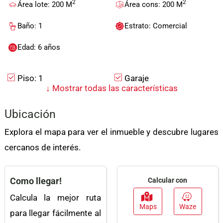
2
2
Área lote: 200 M
Área cons: 200 M
Baño: 1
Estrato: Comercial
Edad: 6 años
Piso: 1
Garaje
↓
Mostrar todas las características
Acceso Pavimentado
Trans. Público Cercano
Ubicación
Agua
Baño Auxiliar
Explora el mapa para ver el inmueble y descubre lugares
Parques Cercanos
Zona Residencial
cercanos de interés.
Depósito
Acceso Para
Discapacitados
Como llegar!
Calcular con
Sobre Vía Principal
Calcula la mejor ruta
Maps
Waze
para llegar fácilmente al