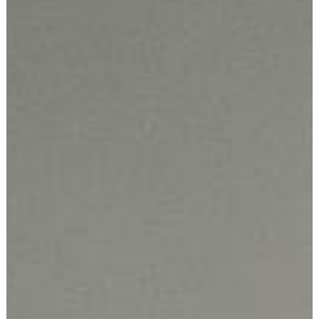
Arrendatarios
PQRs
Reparación locativa
Consignar inmuebles
Simulador Gastos
Notariales