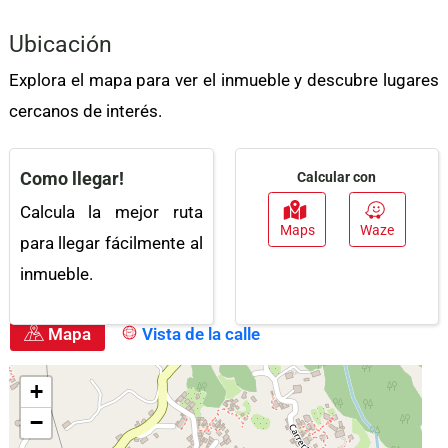
Electricidad
Garaje
Ubicación
Vigilancia
Citófono /
Intercomunicador
Explora el mapa para ver el inmueble y descubre lugares
Gas Domiciliario
Zona De Lavandería
cercanos de interés.
Centros Comerciales
Colegios /
Universidades
Como llegar!
Calcular con
Portería / Recepción
Urbanización Cerrada
Calcula la mejor ruta
Maps
Waze
para llegar fácilmente al
Zonas Deportivas
Agua
inmueble.
Clósets
Adosado
Gimnasio
Admite Mascotas
Mapa
Vista de la calle
Cocina Integral
Suelo De Cerámica /
Mármol
Acceso Pavimentado
Cerca Zona Urbana