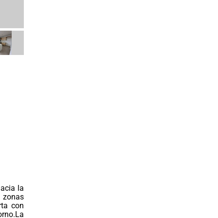
acia la
s zonas
rta con
torno.La