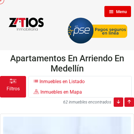
Menu
Inicio
Nosotros
Apartamentos En Arriendo En
Medellín
Inmuebles
Inmuebles en Listado
Filtros
Inmuebles en Mapa
Clientes
62 inmuebles encontrados
Contáctenos
Propietarios