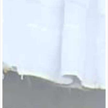
Arrendatarios
PQRs
Reparación locativa
Consignar inmuebles
Simulador Gastos
Notariales